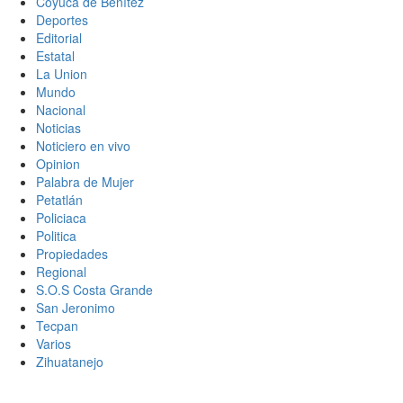
Coyuca de Benítez
Deportes
Editorial
Estatal
La Union
Mundo
Nacional
Noticias
Noticiero en vivo
Opinion
Palabra de Mujer
Petatlán
Policiaca
Politica
Propiedades
Regional
S.O.S Costa Grande
San Jeronimo
Tecpan
Varios
Zihuatanejo