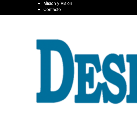
Skip
Mision y Vision
to
Contacto
content