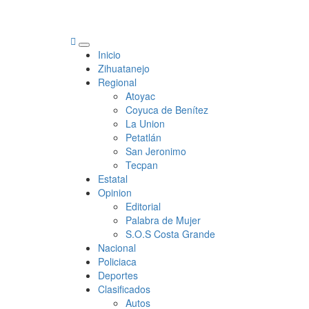
Primary
Inicio
Menu
Zihuatanejo
Regional
Atoyac
Coyuca de Benítez
La Union
Petatlán
San Jeronimo
Tecpan
Estatal
Opinion
Editorial
Palabra de Mujer
S.O.S Costa Grande
Nacional
Policiaca
Deportes
Clasificados
Autos