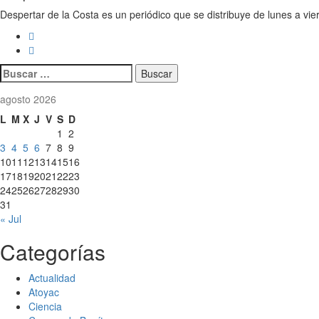
Despertar de la Costa es un periódico que se distribuye de lunes a vie
Buscar:
agosto 2026
L
M
X
J
V
S
D
1
2
3
4
5
6
7
8
9
10
11
12
13
14
15
16
17
18
19
20
21
22
23
24
25
26
27
28
29
30
31
« Jul
Categorías
Actualidad
Atoyac
Ciencia