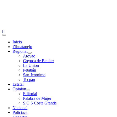
Primary
Menu
Inicio
Zihuatanejo
Regional
Atoyac
Coyuca de Benítez
La Union
Petatlán
San Jeronimo
Tecpan
Estatal
Opinion
Editorial
Palabra de Mujer
S.O.S Costa Grande
Nacional
Policiaca