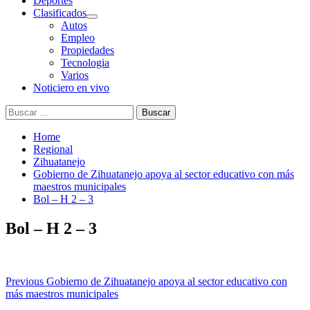
Deportes
Clasificados
Autos
Empleo
Propiedades
Tecnologia
Varios
Noticiero en vivo
Buscar:
Home
Regional
Zihuatanejo
Gobierno de Zihuatanejo apoya al sector educativo con más
maestros municipales
Bol – H 2 – 3
Bol – H 2 – 3
Post
Previous
Gobierno de Zihuatanejo apoya al sector educativo con
más maestros municipales
navigation