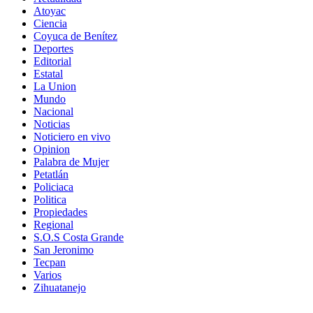
Atoyac
Ciencia
Coyuca de Benítez
Deportes
Editorial
Estatal
La Union
Mundo
Nacional
Noticias
Noticiero en vivo
Opinion
Palabra de Mujer
Petatlán
Policiaca
Politica
Propiedades
Regional
S.O.S Costa Grande
San Jeronimo
Tecpan
Varios
Zihuatanejo