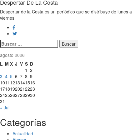
Despertar De La Costa
Despertar de la Costa es un periódico que se distribuye de lunes a
viernes.
Buscar:
agosto 2026
L
M
X
J
V
S
D
1
2
3
4
5
6
7
8
9
10
11
12
13
14
15
16
17
18
19
20
21
22
23
24
25
26
27
28
29
30
31
« Jul
Categorías
Actualidad
Atoyac