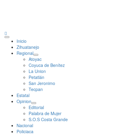
Primary
Inicio
Menu
Zihuatanejo
Regional
Atoyac
Coyuca de Benítez
La Union
Petatlán
San Jeronimo
Tecpan
Estatal
Opinion
Editorial
Palabra de Mujer
S.O.S Costa Grande
Nacional
Policiaca