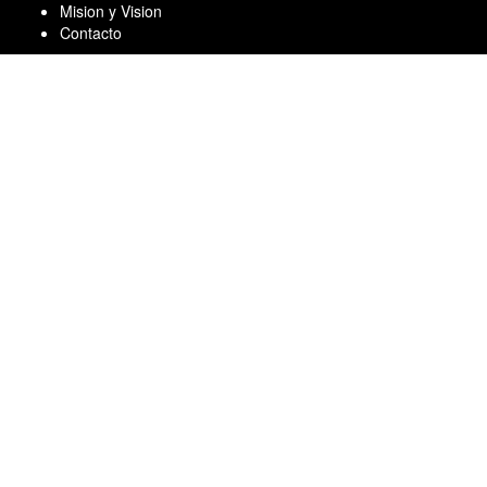
Skip
Mision y Vision
to
Contacto
content