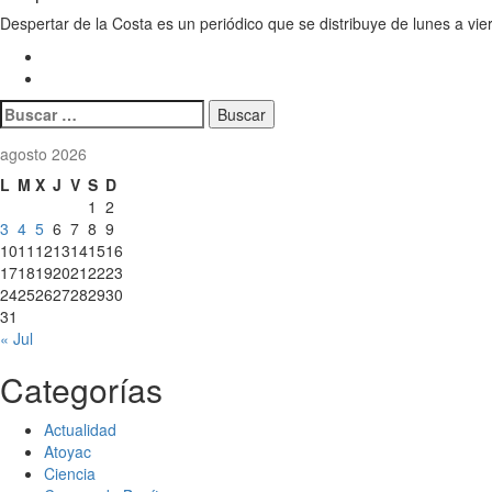
Despertar de la Costa es un periódico que se distribuye de lunes a vie
Buscar:
agosto 2026
L
M
X
J
V
S
D
1
2
3
4
5
6
7
8
9
10
11
12
13
14
15
16
17
18
19
20
21
22
23
24
25
26
27
28
29
30
31
« Jul
Categorías
Actualidad
Atoyac
Ciencia