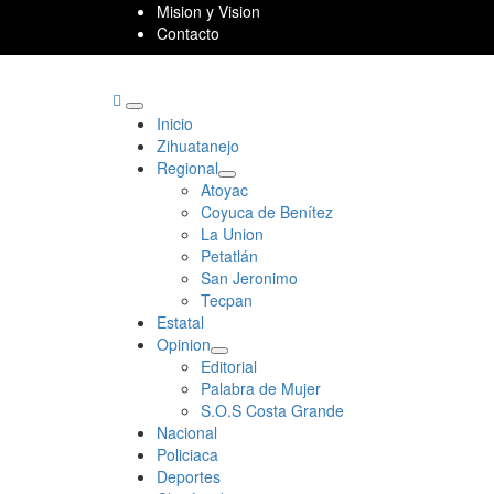
Skip
Mision y Vision
to
Contacto
content
Primary
Inicio
Menu
Zihuatanejo
Regional
Atoyac
Coyuca de Benítez
La Union
Petatlán
San Jeronimo
Tecpan
Estatal
Opinion
Editorial
Palabra de Mujer
S.O.S Costa Grande
Nacional
Policiaca
Deportes